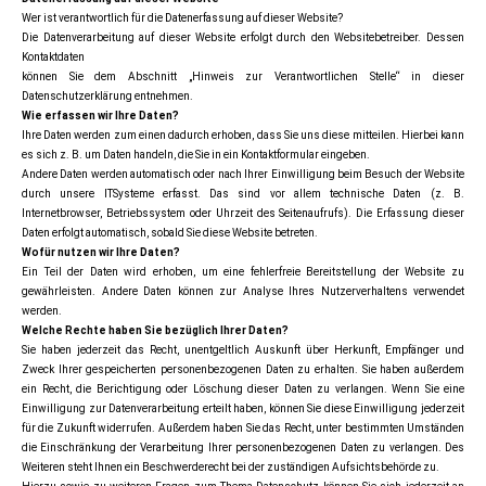
Wer ist verantwortlich für die Datenerfassung auf dieser Website?
Die Datenverarbeitung auf dieser Website erfolgt durch den Websitebetreiber. Dessen
Kontaktdaten
können Sie dem Abschnitt „Hinweis zur Verantwortlichen Stelle“ in dieser
Datenschutzerklärung entnehmen.
Wie erfassen wir Ihre Daten?
Ihre Daten werden zum einen dadurch erhoben, dass Sie uns diese mitteilen. Hierbei kann
es sich z. B. um Daten handeln, die Sie in ein Kontaktformular eingeben.
Andere Daten werden automatisch oder nach Ihrer Einwilligung beim Besuch der Website
durch unsere ITSysteme erfasst. Das sind vor allem technische Daten (z. B.
Internetbrowser, Betriebssystem oder Uhrzeit des Seitenaufrufs). Die Erfassung dieser
Daten erfolgt automatisch, sobald Sie diese Website betreten.
Wofür nutzen wir Ihre Daten?
Ein Teil der Daten wird erhoben, um eine fehlerfreie Bereitstellung der Website zu
gewährleisten. Andere Daten können zur Analyse Ihres Nutzerverhaltens verwendet
werden.
Welche Rechte haben Sie bezüglich Ihrer Daten?
Sie haben jederzeit das Recht, unentgeltlich Auskunft über Herkunft, Empfänger und
Zweck Ihrer gespeicherten personenbezogenen Daten zu erhalten. Sie haben außerdem
ein Recht, die Berichtigung oder Löschung dieser Daten zu verlangen. Wenn Sie eine
Einwilligung zur Datenverarbeitung erteilt haben, können Sie diese Einwilligung jederzeit
für die Zukunft widerrufen. Außerdem haben Sie das Recht, unter bestimmten Umständen
die Einschränkung der Verarbeitung Ihrer personenbezogenen Daten zu verlangen. Des
Weiteren steht Ihnen ein Beschwerderecht bei der zuständigen Aufsichtsbehörde zu.