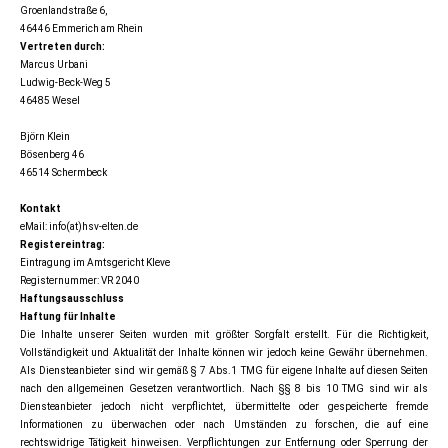
Groenlandstraße 6,
46446 Emmerich am Rhein
Vertreten durch:
Marcus Urbani
Ludwig-Beck-Weg 5
46485 Wesel
Björn Klein
Bösenberg 46
46514 Schermbeck
Kontakt
eMail: info(at)hsv-elten.de
Registereintrag:
Eintragung im Amtsgericht Kleve
Registernummer: VR 2040
Haftungsausschluss
Haftung für Inhalte
Die Inhalte unserer Seiten wurden mit größter Sorgfalt erstellt. Für die Richtigkeit,
Vollständigkeit und Aktualität der Inhalte können wir jedoch keine Gewähr übernehmen.
Als Diensteanbieter sind wir gemäß § 7 Abs.1 TMG für eigene Inhalte auf diesen Seiten
nach den allgemeinen Gesetzen verantwortlich. Nach §§ 8 bis 10 TMG sind wir als
Diensteanbieter jedoch nicht verpflichtet, übermittelte oder gespeicherte fremde
Informationen zu überwachen oder nach Umständen zu forschen, die auf eine
rechtswidrige Tätigkeit hinweisen. Verpflichtungen zur Entfernung oder Sperrung der