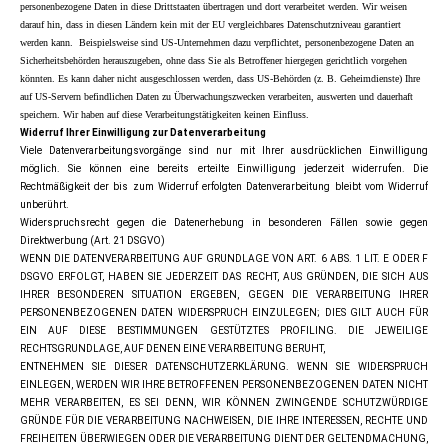
personenbezogene Daten in diese Drittstaaten übertragen und dort verarbeitet werden. Wir weisen
darauf hin, dass in diesen Ländern kein mit der EU vergleichbares Datenschutzniveau garantiert
werden kann. Beispielsweise sind US-Unternehmen dazu verpflichtet, personenbezogene Daten an
Sicherheitsbehörden herauszugeben, ohne dass Sie als Betroffener hiergegen gerichtlich vorgehen
könnten. Es kann daher nicht ausgeschlossen werden, dass US-Behörden (z. B. Geheimdienste) Ihre
auf US-Servern befindlichen Daten zu Überwachungszwecken verarbeiten, auswerten und dauerhaft
speichern. Wir haben auf diese Verarbeitungstätigkeiten keinen Einfluss.
Widerruf Ihrer Einwilligung zur Datenverarbeitung
Viele Datenverarbeitungsvorgänge sind nur mit Ihrer ausdrücklichen Einwilligung
möglich. Sie können eine bereits erteilte Einwilligung jederzeit widerrufen. Die
Rechtmäßigkeit der bis zum Widerruf erfolgten Datenverarbeitung bleibt vom Widerruf
unberührt.
Widerspruchsrecht gegen die Datenerhebung in besonderen Fällen sowie gegen
Direktwerbung (Art. 21 DSGVO)
WENN DIE DATENVERARBEITUNG AUF GRUNDLAGE VON ART. 6 ABS. 1 LIT. E ODER F
DSGVO ERFOLGT, HABEN SIE JEDERZEIT DAS RECHT, AUS GRÜNDEN, DIE SICH AUS
IHRER BESONDEREN SITUATION ERGEBEN, GEGEN DIE VERARBEITUNG IHRER
PERSONENBEZOGENEN DATEN WIDERSPRUCH EINZULEGEN; DIES GILT AUCH FÜR
EIN AUF DIESE BESTIMMUNGEN GESTÜTZTES PROFILING. DIE JEWEILIGE
RECHTSGRUNDLAGE, AUF DENEN EINE VERARBEITUNG BERUHT,
ENTNEHMEN SIE DIESER DATENSCHUTZERKLÄRUNG. WENN SIE WIDERSPRUCH
EINLEGEN, WERDEN WIR IHRE BETROFFENEN PERSONENBEZOGENEN DATEN NICHT
MEHR VERARBEITEN, ES SEI DENN, WIR KÖNNEN ZWINGENDE SCHUTZWÜRDIGE
GRÜNDE FÜR DIE VERARBEITUNG NACHWEISEN, DIE IHRE INTERESSEN, RECHTE UND
FREIHEITEN ÜBERWIEGEN ODER DIE VERARBEITUNG DIENT DER GELTENDMACHUNG,