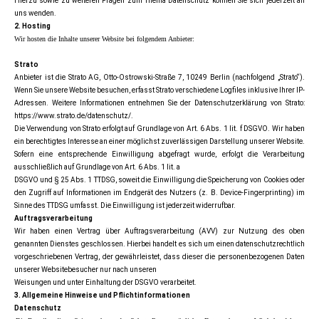
Hierzu sowie zu weiteren Fragen zum Thema Datenschutz können Sie sich jederzeit an
uns wenden.
2. Hosting
Wir hosten die Inhalte unserer Website bei folgendem Anbieter:
Strato
Anbieter ist die Strato AG, Otto-Ostrowski-Straße 7, 10249 Berlin (nachfolgend „Strato“).
Wenn Sie unsere Website besuchen, erfasst Strato verschiedene Logfiles inklusive Ihrer IP-
Adressen. Weitere Informationen entnehmen Sie der Datenschutzerklärung von Strato:
https://www.strato.de/datenschutz/.
Die Verwendung von Strato erfolgt auf Grundlage von Art. 6 Abs. 1 lit. f DSGVO. Wir haben
ein berechtigtes Interesse an einer möglichst zuverlässigen Darstellung unserer Website.
Sofern eine entsprechende Einwilligung abgefragt wurde, erfolgt die Verarbeitung
ausschließlich auf Grundlage von Art. 6 Abs. 1 lit. a
DSGVO und § 25 Abs. 1 TTDSG, soweit die Einwilligung die Speicherung von Cookies oder
den Zugriff auf Informationen im Endgerät des Nutzers (z. B. Device-Fingerprinting) im
Sinne des TTDSG umfasst. Die Einwilligung ist jederzeit widerrufbar.
Auftragsverarbeitung
Wir haben einen Vertrag über Auftragsverarbeitung (AVV) zur Nutzung des oben
genannten Dienstes geschlossen. Hierbei handelt es sich um einen datenschutzrechtlich
vorgeschriebenen Vertrag, der gewährleistet, dass dieser die personenbezogenen Daten
unserer Websitebesucher nur nach unseren
Weisungen und unter Einhaltung der DSGVO verarbeitet.
3. Allgemeine Hinweise und Pflichtinformationen
Datenschutz