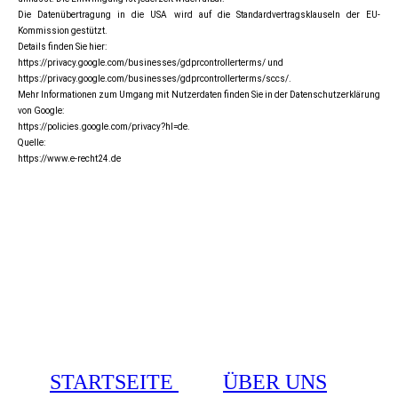
Die Datenübertragung in die USA wird auf die Standardvertragsklauseln der EU-
Kommission gestützt.
Details finden Sie hier:
https://privacy.google.com/businesses/gdprcontrollerterms/ und
https://privacy.google.com/businesses/gdprcontrollerterms/sccs/.
Mehr Informationen zum Umgang mit Nutzerdaten finden Sie in der Datenschutzerklärung
von Google:
https://policies.google.com/privacy?hl=de.
Quelle:
https://www.e-recht24.de
STARTSEITE
ÜBER UNS