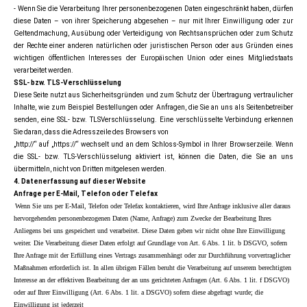
- Wenn Sie die Verarbeitung Ihrer personenbezogenen Daten eingeschränkt haben, dürfen
diese Daten – von ihrer Speicherung abgesehen – nur mit Ihrer Einwilligung oder zur
Geltendmachung, Ausübung oder Verteidigung von Rechtsansprüchen oder zum Schutz
der Rechte einer anderen natürlichen oder juristischen Person oder aus Gründen eines
wichtigen öffentlichen Interesses der Europäischen Union oder eines Mitgliedstaats
verarbeitet werden.
SSL- bzw. TLS-Verschlüsselung
Diese Seite nutzt aus Sicherheitsgründen und zum Schutz der Übertragung vertraulicher
Inhalte, wie zum Beispiel Bestellungen oder Anfragen, die Sie an uns als Seitenbetreiber
senden, eine SSL- bzw. TLSVerschlüsselung. Eine verschlüsselte Verbindung erkennen
Sie daran, dass die Adresszeile des Browsers von
„http://“ auf „https://“ wechselt und an dem Schloss-Symbol in Ihrer Browserzeile. Wenn
die SSL- bzw. TLS-Verschlüsselung aktiviert ist, können die Daten, die Sie an uns
übermitteln, nicht von Dritten mitgelesen werden.
4. Datenerfassung auf dieser Website
Anfrage per E-Mail, Telefon oder Telefax
Wenn Sie uns per E-Mail, Telefon oder Telefax kontaktieren, wird Ihre Anfrage inklusive aller daraus
hervorgehenden personenbezogenen Daten (Name, Anfrage) zum Zwecke der Bearbeitung Ihres
Anliegens bei uns gespeichert und verarbeitet. Diese Daten geben wir nicht ohne Ihre Einwilligung
weiter. Die Verarbeitung dieser Daten erfolgt auf Grundlage von Art. 6 Abs. 1 lit. b DSGVO, sofern
Ihre Anfrage mit der Erfüllung eines Vertrags zusammenhängt oder zur Durchführung vorvertraglicher
Maßnahmen erforderlich ist. In allen übrigen Fällen beruht die Verarbeitung auf unserem berechtigten
Interesse an der effektiven Bearbeitung der an uns gerichteten Anfragen (Art. 6 Abs. 1 lit. f DSGVO)
oder auf Ihrer Einwilligung (Art. 6 Abs. 1 lit. a DSGVO) sofern diese abgefragt wurde; die
Einwilligung ist jederzeit