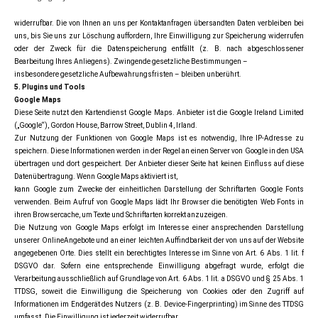
widerrufbar. Die von Ihnen an uns per Kontaktanfragen übersandten Daten verbleiben bei
uns, bis Sie uns zur Löschung auffordern, Ihre Einwilligung zur Speicherung widerrufen
oder der Zweck für die Datenspeicherung entfällt (z. B. nach abgeschlossener
Bearbeitung Ihres Anliegens). Zwingende gesetzliche Bestimmungen –
insbesondere gesetzliche Aufbewahrungsfristen – bleiben unberührt.
5. Plugins und Tools
Google Maps
Diese Seite nutzt den Kartendienst Google Maps. Anbieter ist die Google Ireland Limited
(„Google“), Gordon House, Barrow Street, Dublin 4, Irland.
Zur Nutzung der Funktionen von Google Maps ist es notwendig, Ihre IP-Adresse zu
speichern. Diese Informationen werden in der Regel an einen Server von Google in den USA
übertragen und dort gespeichert. Der Anbieter dieser Seite hat keinen Einfluss auf diese
Datenübertragung. Wenn Google Maps aktiviert ist,
kann Google zum Zwecke der einheitlichen Darstellung der Schriftarten Google Fonts
verwenden. Beim Aufruf von Google Maps lädt Ihr Browser die benötigten Web Fonts in
ihren Browsercache, um Texte und Schriftarten korrekt anzuzeigen.
Die Nutzung von Google Maps erfolgt im Interesse einer ansprechenden Darstellung
unserer OnlineAngebote und an einer leichten Auffindbarkeit der von uns auf der Website
angegebenen Orte. Dies stellt ein berechtigtes Interesse im Sinne von Art. 6 Abs. 1 lit. f
DSGVO dar. Sofern eine entsprechende Einwilligung abgefragt wurde, erfolgt die
Verarbeitung ausschließlich auf Grundlage von Art. 6 Abs. 1 lit. a DSGVO und § 25 Abs. 1
TTDSG, soweit die Einwilligung die Speicherung von Cookies oder den Zugriff auf
Informationen im Endgerät des Nutzers (z. B. Device-Fingerprinting) im Sinne des TTDSG
umfasst. Die Einwilligung ist jederzeit widerrufbar.