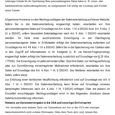
zulässigen Gründe für die Speicherung Ihrer personenbezogenen Daten haben (z. B. steuer- oder
handelsrechtliche Aufbewahrungsfristen); im letztgenannten Fall erfolgt die Löschung nach Fortfall
dieser Gründe.
Allgemeine Hinweise zu den Rechtsgrundlagen der Datenverarbeitung auf dieser Website
Sofern Sie in die Datenverarbeitung eingewilligt haben, verarbeiten wir Ihre
personenbezogenen Daten auf Grundlage von Art. 6 Abs. 1 lit. a DSGVO bzw. Art. 9 Abs. 2
lit. a DSGVO, sofern besondere Datenkategorien nach Art. 9 Abs. 1 DSGVO verarbeitet
werden. Im Falle einer ausdrücklichen Einwilligung in die Übertragung
personenbezogener Daten in Drittstaaten erfolgt die Datenverarbeitung außerdem auf
Grundlage von Art. 49 Abs. 1 lit. a DSGVO. Sofern Sie in die Speicherung von Cookies oder
in den Zugriff auf Informationen in Ihr Endgerät (z. B. via Device-Fingerprinting)
eingewilligt haben, erfolgt die Datenverarbeitung zusätzlich auf Grundlage von § 25 Abs.
1 TTDSG. Die Einwilligung ist jederzeit widerrufbar. Sind Ihre Daten zur Vertragserfüllung
oder zur Durchführung vorvertraglicher Maßnahmen erforderlich, verarbeiten wir Ihre
Daten auf Grundlage des Art. 6 Abs. 1 lit. b DSGVO. Des Weiteren verarbeiten wir Ihre
Daten, sofern diese
zur Erfüllung einer rechtlichen Verpflichtung erforderlich sind auf Grundlage von Art. 6
Abs. 1 lit. c DSGVO. Die Datenverarbeitung kann ferner auf Grundlage unseres
berechtigten Interesses nach Art. 6 Abs. 1 lit. f DSGVO erfolgen. Über die jeweils im
Einzelfall einschlägigen Rechtsgrundlagen wird in den folgenden Absätzen dieser
Datenschutzerklärung informiert.
Hinweis zur Datenweitergabe in die USA und sonstige Drittstaaten
Wir verwenden unter anderem Tools von Unternehmen mit Sitz in den USA oder sonstigen
datenschutzrechtlich nicht sicheren Drittstaaten. Wenn diese Tools aktiv sind, können Ihre