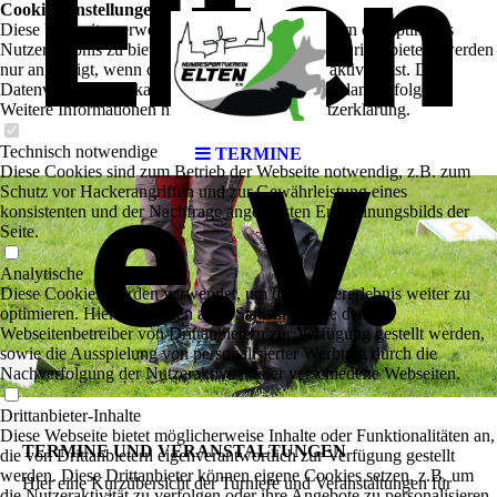
Elten
Cookie-Einstellungen
Diese Webseite verwendet Cookies, um Besuchern ein optimales
Nutzererlebnis zu bieten. Bestimmte Inhalte von Drittanbietern werden
nur angezeigt, wenn die entsprechende Option aktiviert ist. Die
Datenverarbeitung kann dann auch in einem Drittland erfolgen.
Weitere Informationen hierzu in der Datenschutzerklärung.
Technisch notwendige
TERMINE
e.V.
Diese Cookies sind zum Betrieb der Webseite notwendig, z.B. zum
Schutz vor Hackerangriffen und zur Gewährleistung eines
konsistenten und der Nachfrage angepassten Erscheinungsbilds der
Seite.
Analytische
Diese Cookies werden verwendet, um das Nutzererlebnis weiter zu
optimieren. Hierunter fallen auch Statistiken, die dem
Webseitenbetreiber von Drittanbietern zur Verfügung gestellt werden,
sowie die Ausspielung von personalisierter Werbung durch die
Nachverfolgung der Nutzeraktivität über verschiedene Webseiten.
Drittanbieter-Inhalte
Diese Webseite bietet möglicherweise Inhalte oder Funktionalitäten an,
TERMINE UND VERANSTALTUNGEN
die von Drittanbietern eigenverantwortlich zur Verfügung gestellt
werden. Diese Drittanbieter können eigene Cookies setzen, z.B. um
Hier eine Kurzübersicht der Turniere und Veranstaltungen für
die Nutzeraktivität zu verfolgen oder ihre Angebote zu personalisieren