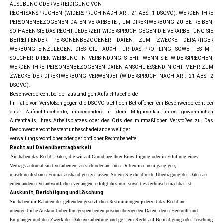
AUSÜBUNG ODER VERTEIDIGUNG VON
RECHTSANSPRÜCHEN (WIDERSPRUCH NACH ART. 21 ABS. 1 DSGVO). WERDEN IHRE
PERSONENBEZOGENEN DATEN VERARBEITET, UM DIREKTWERBUNG ZU BETREIBEN,
SO HABEN SIE DAS RECHT, JEDERZEIT WIDERSPRUCH GEGEN DIE VERARBEITUNG SIE
BETREFFENDER PERSONENBEZOGENER DATEN ZUM ZWECKE DERARTIGER
WERBUNG EINZULEGEN; DIES GILT AUCH FÜR DAS PROFILING, SOWEIT ES MIT
SOLCHER DIREKTWERBUNG IN VERBINDUNG STEHT. WENN SIE WIDERSPRECHEN,
WERDEN IHRE PERSONENBEZOGENEN DATEN ANSCHLIESSEND NICHT MEHR ZUM
ZWECKE DER DIREKTWERBUNG VERWENDET (WIDERSPRUCH NACH ART. 21 ABS. 2
DSGVO).
Beschwerderecht bei der zuständigen Aufsichtsbehörde
Im Falle von Verstößen gegen die DSGVO steht den Betroffenen ein Beschwerderecht bei
einer Aufsichtsbehörde, insbesondere in dem Mitgliedstaat ihres gewöhnlichen
Aufenthalts, ihres Arbeitsplatzes oder des Orts des mutmaßlichen Verstoßes zu. Das
Beschwerderecht besteht unbeschadet anderweitiger
verwaltungsrechtlicher oder gerichtlicher Rechtsbehelfe.
Recht auf Datenübertragbarkeit
Sie haben das Recht, Daten, die wir auf Grundlage Ihrer Einwilligung oder in Erfüllung eines
Vertrags automatisiert verarbeiten, an sich oder an einen Dritten in einem gängigen,
maschinenlesbaren Format aushändigen zu lassen. Sofern Sie die direkte Übertragung der Daten an
einen anderen Verantwortlichen verlangen, erfolgt dies nur, soweit es technisch machbar ist.
Auskunft, Berichtigung und Löschung
Sie haben im Rahmen der geltenden gesetzlichen Bestimmungen jederzeit das Recht auf
unentgeltliche Auskunft über Ihre gespeicherten personenbezogenen Daten, deren Herkunft und
Empfänger und den Zweck der Datenverarbeitung und ggf. ein Recht auf Berichtigung oder Löschung