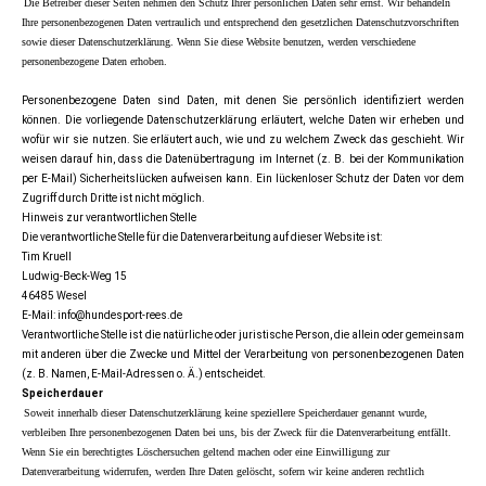
Die Betreiber dieser Seiten nehmen den Schutz Ihrer persönlichen Daten sehr ernst. Wir behandeln
Ihre personenbezogenen Daten vertraulich und entsprechend den gesetzlichen Datenschutzvorschriften
sowie dieser Datenschutzerklärung. Wenn Sie diese Website benutzen, werden verschiedene
personenbezogene Daten erhoben.
Personenbezogene Daten sind Daten, mit denen Sie persönlich identifiziert werden
können. Die vorliegende Datenschutzerklärung erläutert, welche Daten wir erheben und
wofür wir sie nutzen. Sie erläutert auch, wie und zu welchem Zweck das geschieht. Wir
weisen darauf hin, dass die Datenübertragung im Internet (z. B. bei der Kommunikation
per E-Mail) Sicherheitslücken aufweisen kann. Ein lückenloser Schutz der Daten vor dem
Zugriff durch Dritte ist nicht möglich.
Hinweis zur verantwortlichen Stelle
Die verantwortliche Stelle für die Datenverarbeitung auf dieser Website ist:
Tim Kruell
Ludwig-Beck-Weg 15
46485 Wesel
E-Mail: info@hundesport-rees.de
Verantwortliche Stelle ist die natürliche oder juristische Person, die allein oder gemeinsam
mit anderen über die Zwecke und Mittel der Verarbeitung von personenbezogenen Daten
(z. B. Namen, E-Mail-Adressen o. Ä.) entscheidet.
Speicherdauer
Soweit innerhalb dieser Datenschutzerklärung keine speziellere Speicherdauer genannt wurde,
verbleiben Ihre personenbezogenen Daten bei uns, bis der Zweck für die Datenverarbeitung entfällt.
Wenn Sie ein berechtigtes Löschersuchen geltend machen oder eine Einwilligung zur
Datenverarbeitung widerrufen, werden Ihre Daten gelöscht, sofern wir keine anderen rechtlich