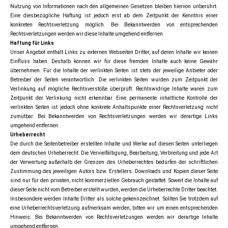
Nutzung von Informationen nach den allgemeinen Gesetzen bleiben hiervon unberührt.
Eine diesbezügliche Haftung ist jedoch erst ab dem Zeitpunkt der Kenntnis einer
konkreten Rechtsverletzung möglich. Bei Bekanntwerden von entsprechenden
Rechtsverletzungen werden wir diese Inhalte umgehend entfernen.
Haftung für Links
Unser Angebot enthält Links zu externen Webseiten Dritter, auf deren Inhalte wir keinen
Einfluss haben. Deshalb können wir für diese fremden Inhalte auch keine Gewähr
übernehmen. Für die Inhalte der verlinkten Seiten ist stets der jeweilige Anbieter oder
Betreiber der Seiten verantwortlich. Die verlinkten Seiten wurden zum Zeitpunkt der
Verlinkung auf mögliche Rechtsverstöße überprüft. Rechtswidrige Inhalte waren zum
Zeitpunkt der Verlinkung nicht erkennbar. Eine permanente inhaltliche Kontrolle der
verlinkten Seiten ist jedoch ohne konkrete Anhaltspunkte einer Rechtsverletzung nicht
zumutbar. Bei Bekanntwerden von Rechtsverletzungen werden wir derartige Links
umgehend entfernen.
Urheberrecht
Die durch die Seitenbetreiber erstellten Inhalte und Werke auf diesen Seiten unterliegen
dem deutschen Urheberrecht. Die Vervielfältigung, Bearbeitung, Verbreitung und jede Art
der Verwertung außerhalb der Grenzen des Urheberrechtes bedürfen der schriftlichen
Zustimmung des jeweiligen Autors bzw. Erstellers. Downloads und Kopien dieser Seite
sind nur für den privaten, nicht kommerziellen Gebrauch gestattet. Soweit die Inhalte auf
dieser Seite nicht vom Betreiber erstellt wurden, werden die Urheberrechte Dritter beachtet.
Insbesondere werden Inhalte Dritter als solche gekennzeichnet. Sollten Sie trotzdem auf
eine Urheberrechtsverletzung aufmerksam werden, bitten wir um einen entsprechenden
Hinweis. Bei Bekanntwerden von Rechtsverletzungen werden wir derartige Inhalte
umgehend entfernen.