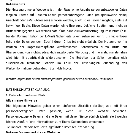
Datenschutz
Die Nutzung unserer Webseite ist in der Regel ohne Angabe personenbezogener Daten
möglich. Soweit auf unseren Seiten personenbezogene Daten (beispielsweise Name,
Anschrift oder eMail-Adressen) erhoben werden, erfolgt dies, soweit möglich, stets auf
freiwilliger Basis. Diese Daten werden ohne Ihre ausdrückliche Zustimmung nicht an
Dritte weitergegeben. Wir weisen darauf hin, dass die Datenübertragung im Internet (z.B.
bei der Kommunikation per E-Mail) Sicherheitslücken aufweisen kann. Ein lückenloser
Schutz der Daten vor dem Zugriff durch Dritte ist nicht möglich. Der Nutzung von im
Rahmen der Impressumspflicht veröffentlichten Kontaktdaten durch Dritte zur
Übersendung von nicht ausdrücklich angeforderter Werbung und Informationsmaterialien
wird hiermit ausdrücklich widersprochen. Die Betreiber der Seiten behalten sich
ausdrücklich rechtliche Schritte im Falle der unverlangten Zusendung von
Werbeinformationen, etwa durch Spam-Mails, vor.
Website Impressum erstellt durch impressum-generator.de von der Kanzlei Hasselbach
DATENSCHUTZERKLÄRUNG
1. Datenschutz auf einen Blick
Allgemeine Hinweise
Die folgenden Hinweise geben einen einfachen Überblick darüber, was mit Ihren
personenbezogenen Daten passiert, wenn Sie diese Website besuchen.
Personenbezogene Daten sind alle Daten, mit denen Sie persönlich identifiziert werden
können. Ausführliche Informationen zum Thema Datenschutz entnehmen
Sie unserer unter diesem Text aufgeführten Datenschutzerklärung .
Datenerfassung auf dieser Website